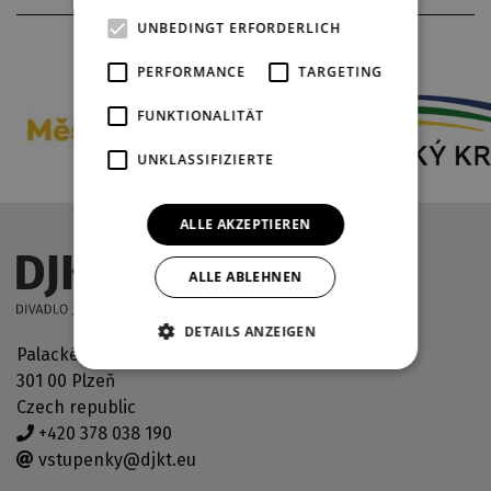
UNBEDINGT ERFORDERLICH
THEATERPARTNER
PERFORMANCE
TARGETING
FUNKTIONALITÄT
UNKLASSIFIZIERTE
ALLE AKZEPTIEREN
ALLE ABLEHNEN
DETAILS ANZEIGEN
Palackého náměstí 30
301 00 Plzeň
Czech republic
+420 378 038 190
vstupenky@djkt.eu