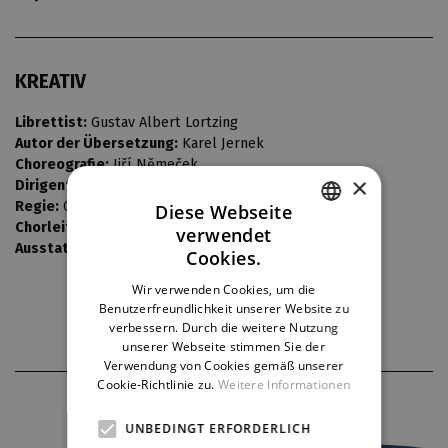
KREATIV
Librettist:
Gustav Albert Lortzing
Autor der Übersetzung:
Karel Jernek
Choreografie:
Jiří Němeček
×
Dirigent:
Jiří Kout
Regie:
Oto Ševčík
Diese Webseite
Chorleiter:
Bedřich Macenauer
verwendet
CZECH
Ausstattung:
Vladimír Heller
Cookies.
ENGLISH
Wir verwenden Cookies, um die
Benutzerfreundlichkeit unserer Website zu
GERMAN
verbessern. Durch die weitere Nutzung
unserer Webseite stimmen Sie der
Verwendung von Cookies gemäß unserer
Cookie-Richtlinie zu.
Weitere Informationen
THEATERPARTNER
UNBEDINGT ERFORDERLICH