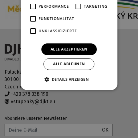
PERFORMANCE
TARGETING
FUNKTIONALITÄT
UNKLASSIFIZIERTE
ALLE AKZEPTIEREN
ALLE ABLEHNEN
Palackého náměstí 30
301 00 Plzeň
DETAILS ANZEIGEN
Czech republic
+420 378 038 190
vstupenky@djkt.eu
Abonniere unseren Newsletter
OK