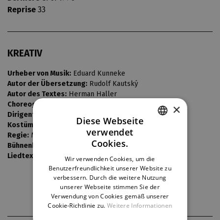
Reprise
33
KREATIV
Urheber von Musik:
Eduard Kunneke
Autor der Übersetzung:
Rudolf Kautský
Autor des Textes:
Herman Haller
Choreografie:
Josef Koníček
×
Dirigent:
Pavel Kantořík
Diese Webseite
Kostüme:
Libuše Pražáková
verwendet
Regie:
Miroslav Doutlík
CZECH
Cookies.
Bühnenbild:
Otakar Schindler
ENGLISH
Liedtexte:
Jiří Aplt
Wir verwenden Cookies, um die
Benutzerfreundlichkeit unserer Website zu
GERMAN
verbessern. Durch die weitere Nutzung
unserer Webseite stimmen Sie der
Verwendung von Cookies gemäß unserer
Cookie-Richtlinie zu.
Weitere Informationen