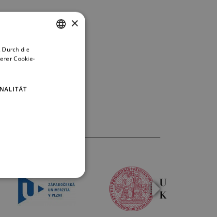
×
 Durch die
CZECH
erer Cookie-
ENGLISH
GERMAN
NALITÄT