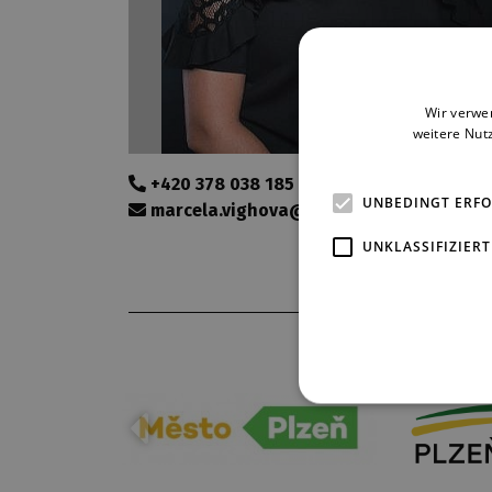
Wir verwe
weitere Nut
+420 378 038 185
UNBEDINGT ERF
marcela.vighova@djkt.eu
UNKLASSIFIZIERT