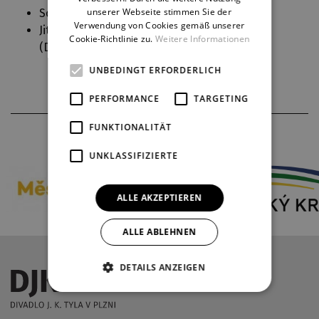
unserer Webseite stimmen Sie der
Soprán (
Německé requiem
)
Verwendung von Cookies gemäß unserer
Jitka, selské děvče na statcích Daliborových
Cookie-Richtlinie zu.
Weitere Informationen
(
Dalibor
)
UNBEDINGT ERFORDERLICH
PERFORMANCE
TARGETING
FUNKTIONALITÄT
THEATERPARTNER
UNKLASSIFIZIERTE
ALLE AKZEPTIEREN
ALLE ABLEHNEN
DETAILS ANZEIGEN