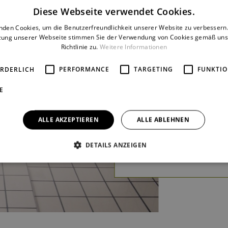
HERAUS …
Diese Webseite verwendet Cookies.
Dustin Klein
nden Cookies, um die Benutzerfreundlichkeit unserer Website zu verbessern.
zung unserer Webseite stimmen Sie der Verwendung von Cookies gemäß uns
Eine der Ikonen der
Richtlinie zu.
Weitere Informationen
amerikanischen
postmodernen Literatur ist
ORDERLICH
PERFORMANCE
TARGETING
FUNKTIO
Ken Elton Kesey, dessen
E
Roman Werfen wir ihn aus
dem Kreis heraus beschert
Formans Film Einer flog übe
ALLE AKZEPTIEREN
ALLE ABLEHNEN
das Kuckucksnest fünf
Oscars.
mehr
DETAILS ANZEIGEN