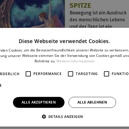
SPITZE
Bewegung ist ein Ausdruck
des menschlichen Lebens
und der Tanz ist ein
Begleiter durch die
Diese Webseite verwendet Cookies.
kulturelle Entwicklung der
menschlichen Gesellschaft
nden Cookies, um die Benutzerfreundlichkeit unserer Website zu verbessern.
mehr
zung unserer Webseite stimmen Sie der Verwendung von Cookies gemäß uns
Richtlinie zu.
Weitere Informationen
ORDERLICH
PERFORMANCE
TARGETING
FUNKTIO
E
ALLE AKZEPTIEREN
ALLE ABLEHNEN
DETAILS ANZEIGEN