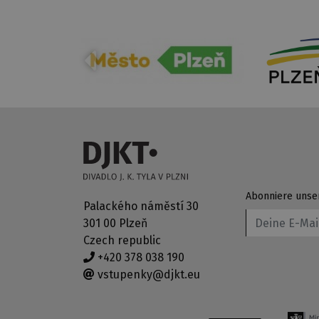
Abonniere unse
Palackého náměstí 30
301 00 Plzeň
Czech republic
+420 378 038 190
vstupenky@djkt.eu