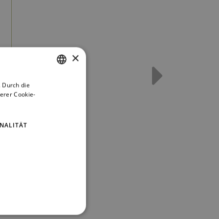
×
 Durch die
CZECH
erer Cookie-
ENGLISH
GERMAN
NALITÄT