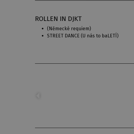
ROLLEN IN DJKT
(
Německé requiem
)
STREET DANCE (
U nás to baLETÍ
)