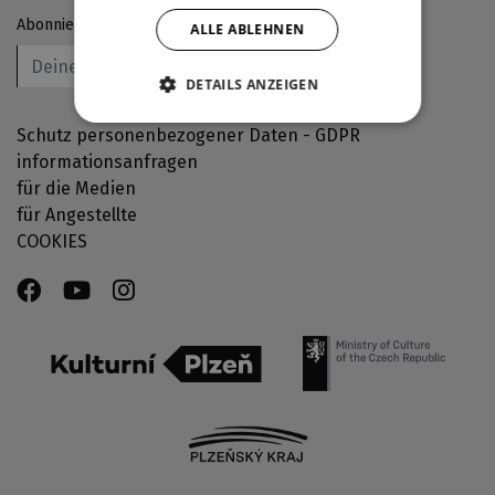
Abonniere unseren Newsletter
ALLE ABLEHNEN
OK
DETAILS ANZEIGEN
Schutz personenbezogener Daten - GDPR
informationsanfragen
für die Medien
für Angestellte
COOKIES