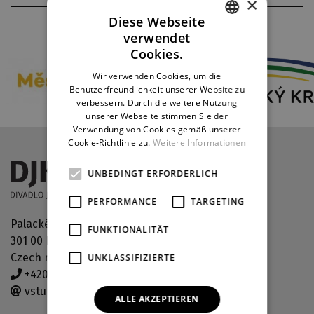
×
Diese Webseite
THEATERPARTNER
verwendet
CZECH
Cookies.
ENGLISH
Wir verwenden Cookies, um die
Benutzerfreundlichkeit unserer Website zu
GERMAN
verbessern. Durch die weitere Nutzung
unserer Webseite stimmen Sie der
Verwendung von Cookies gemäß unserer
Cookie-Richtlinie zu.
Weitere Informationen
UNBEDINGT ERFORDERLICH
PERFORMANCE
TARGETING
Palackého náměstí 30
FUNKTIONALITÄT
301 00 Plzeň
Czech republic
UNKLASSIFIZIERTE
+420 378 038 190
vstupenky@djkt.eu
ALLE AKZEPTIEREN