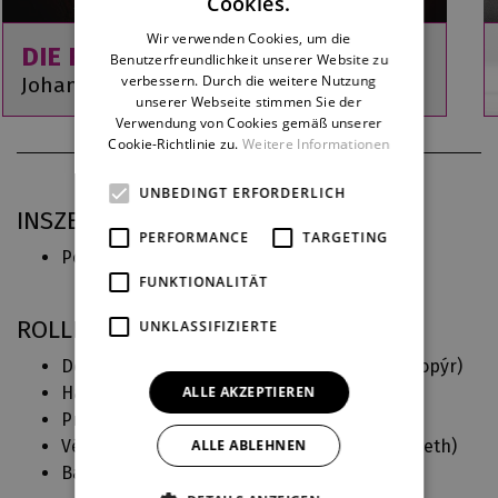
Cookies.
ENGLISH
Wir verwenden Cookies, um die
DIE FLEDERMAUS
Benutzerfreundlichkeit unserer Website zu
GERMAN
verbessern. Durch die weitere Nutzung
Johann Strauss
unserer Webseite stimmen Sie der
Verwendung von Cookies gemäß unserer
Cookie-Richtlinie zu.
Weitere Informationen
UNBEDINGT ERFORDERLICH
INSZENIERUNGSPRAXIS BEI DJKT
PERFORMANCE
TARGETING
Polská krev
(2013)
Režie
FUNKTIONALITÄT
ROLLEN IN DJKT
UNKLASSIFIZIERTE
Doktor Falke, advokát, Frosch, žalářník (
Netopýr
)
ALLE AKZEPTIEREN
Hauk - Šendorf (
Věc Makropulos
)
Principál komediantů (
Prodaná nevěsta
)
ALLE ABLEHNEN
Vévoda Max Bavorský, otec Elisabeth (
Elisabeth
)
Baron Mirko Zeta (
Veselá vdova
)