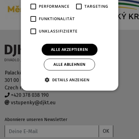
PERFORMANCE
TARGETING
FUNKTIONALITÄT
UNKLASSIFIZIERTE
ALLE AKZEPTIEREN
ALLE ABLEHNEN
Palackého náměstí 30
301 00 Plzeň
DETAILS ANZEIGEN
Czech republic
+420 378 038 190
vstupenky@djkt.eu
Abonniere unseren Newsletter
OK