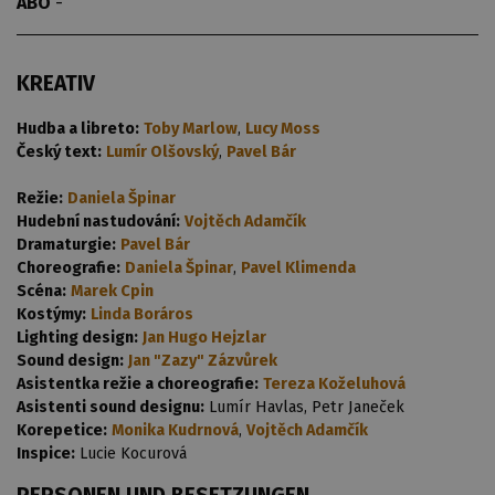
ABO
-
KREATIV
Hudba a libreto:
Toby Marlow
,
Lucy Moss
Český text:
Lumír Olšovský
,
Pavel Bár
Režie:
Daniela Špinar
Hudební nastudování:
Vojtěch Adamčík
Dramaturgie:
Pavel Bár
Choreografie:
Daniela Špinar
,
Pavel Klimenda
Scéna:
Marek Cpin
Kostýmy:
Linda Boráros
Lighting design:
Jan Hugo Hejzlar
Sound design:
Jan "Zazy" Zázvůrek
Asistentka režie a choreografie:
Tereza Koželuhová
Asistenti sound designu:
Lumír Havlas, Petr Janeček
Korepetice:
Monika Kudrnová
,
Vojtěch Adamčík
Inspice:
Lucie Kocurová