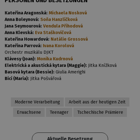
PERSONEN UND BESETZUNGEN
Kateřina Aragonská:
Michaela Nosková
Anna Boleynová:
Soňa Hanzlíčková
Jana Seymourová:
Vendula Příhodová
Anna Klevská:
Eva Staškovičová
Kateřina Howardová:
Natálie Grossová
Kateřina Parrová:
Ivana Korolová
Orchestr muzikálu DJKT
Klávesy (Joan):
Monika Kudrnová
Elektrická a akustická kytara (Maggie):
Jitka Knížková
Basová kytara (Bessie):
Giulia Amerighi
Bicí (Maria):
Jitka Pošvářová
Moderne Verarbeitung
Arbeit aus der heutigen Zeit
Erwachsene
Teenager
Tschechische Prämiere
Aktuelle Besetzung