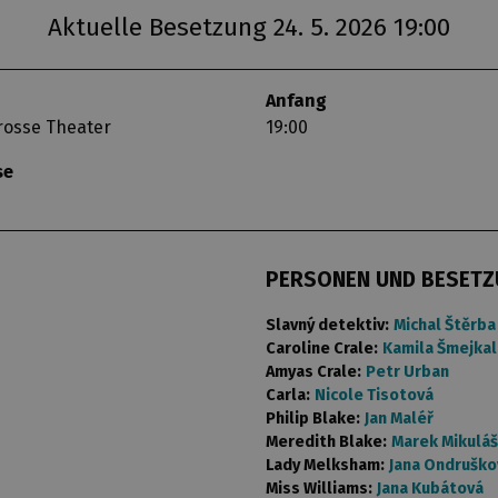
Aktuelle Besetzung 24. 5. 2026 19:00
Anfang
rosse Theater
19:00
se
PERSONEN UND BESET
Slavný detektiv:
Michal Štěrba
Caroline Crale:
Kamila Šmejka
Amyas Crale:
Petr Urban
Carla:
Nicole Tisotová
Philip Blake:
Jan Maléř
Meredith Blake:
Marek Mikulá
Lady Melksham:
Jana Ondruško
Miss Williams:
Jana Kubátová