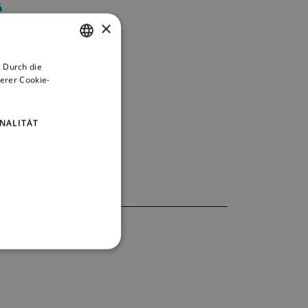
á
×
 Durch die
CZECH
erer Cookie-
ENGLISH
GERMAN
NALITÄT