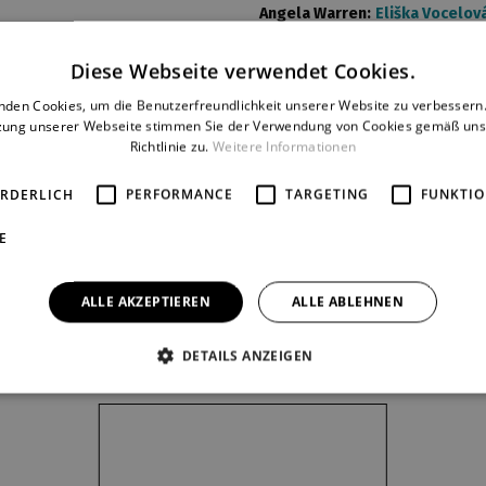
Angela Warren:
Eliška Vocelov
Jeff Rogers:
Matyáš Darnady
Turnball:
Jaroslav Matějka
Diese Webseite verwendet Cookies.
nden Cookies, um die Benutzerfreundlichkeit unserer Website zu verbessern.
zung unserer Webseite stimmen Sie der Verwendung von Cookies gemäß uns
Krimi
Tschechische Prämiere
Letzte Wiederholungen
Richtlinie zu.
Weitere Informationen
ORDERLICH
PERFORMANCE
TARGETING
FUNKTIO
Aktuelle Besetzung
E
ALLE AKZEPTIEREN
ALLE ABLEHNEN
MERCH
DETAILS ANZEIGEN