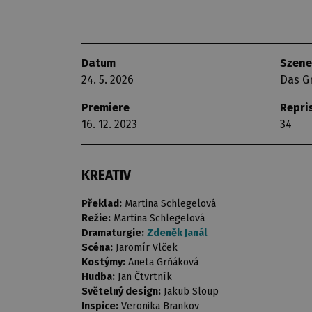
Datum
Szene
24. 5. 2026
Das G
Premiere
Repri
16. 12. 2023
34
KREATIV
Překlad:
Martina Schlegelová
Režie:
Martina Schlegelová
Dramaturgie:
Zdeněk Janál
Scéna:
Jaromír Vlček
Kostýmy:
Aneta Grňáková
Hudba:
Jan Čtvrtník
Světelný design:
Jakub Sloup
Inspice:
Veronika Brankov