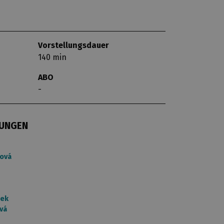
Vorstellungsdauer
140 min
ABO
-
ZUNGEN
lová
šek
vá