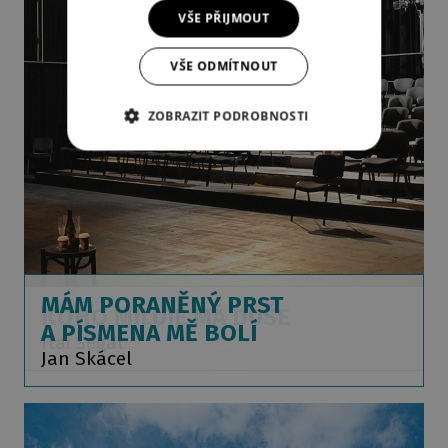
VŠE PŘIJMOUT
VŠE ODMÍTNOUT
ZOBRAZIT PODROBNOSTI
MÁM PORANĚNÝ PRST
KOHO MILUJE MÁ DUŠE
A PÍSMENA MĚ BOLÍ
Itai Segal
Jan Skácel