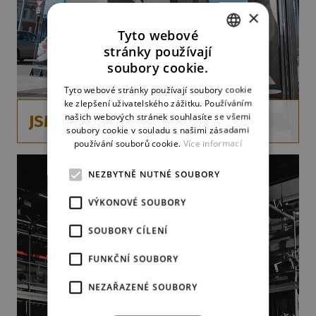
×
Tyto webové
stránky používají
CZECH
soubory cookie.
ENGLISH
Tyto webové stránky používají soubory cookie
ke zlepšení uživatelského zážitku. Používáním
GERMAN
našich webových stránek souhlasíte se všemi
JSME (NEJEN) MUZIKÁL!
soubory cookie v souladu s našimi zásadami
používání souborů cookie.
Více informací
NEZBYTNĚ NUTNÉ SOUBORY
VÝKONOVÉ SOUBORY
SOUBORY CÍLENÍ
FUNKČNÍ SOUBORY
NEZAŘAZENÉ SOUBORY