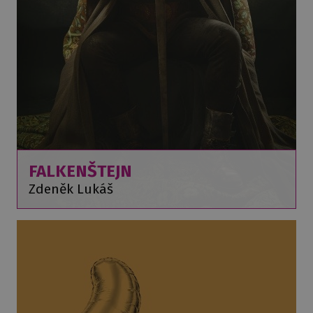
FALKENŠTEJN
Zdeněk Lukáš