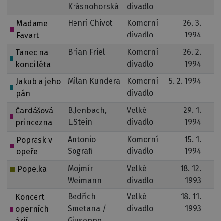
Krásnohorská
divadlo
Henri Chivot
Komorní
26. 3.
Madame
divadlo
1994
Favart
Brian Friel
Komorní
26. 2.
Tanec na
divadlo
1994
konci léta
Milan Kundera
Komorní
5. 2. 1994
Jakub a jeho
divadlo
pán
B.Jenbach,
Velké
29. 1.
2
Čardášová
L.Stein
divadlo
1994
princezna
Antonio
Komorní
15. 1.
Poprask v
Sografi
divadlo
1994
opeře
Mojmír
Velké
18. 12.
Popelka
Weimann
divadlo
1993
Bedřich
Velké
18. 11.
Koncert
Smetana /
divadlo
1993
operních
Giuseppe
árií