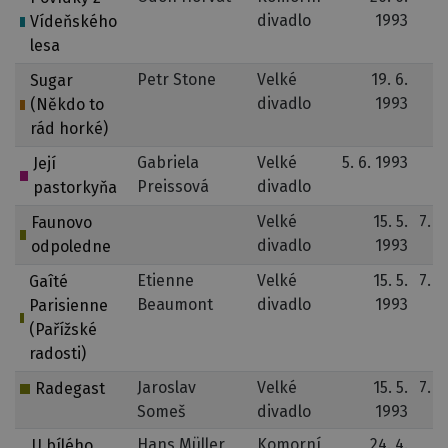
divadlo
1993
Vídeňského
lesa
Petr Stone
Velké
19. 6.
Sugar
divadlo
1993
(Někdo to
rád horké)
Gabriela
Velké
5. 6. 1993
Její
Preissová
divadlo
pastorkyňa
Velké
15. 5.
7. 1
Faunovo
divadlo
1993
odpoledne
Etienne
Velké
15. 5.
7. 1
Gaîté
Beaumont
divadlo
1993
Parisienne
(Pařížské
radosti)
Jaroslav
Velké
15. 5.
7. 1
Radegast
Someš
divadlo
1993
Hans Müller
Komorní
24. 4.
U bílého