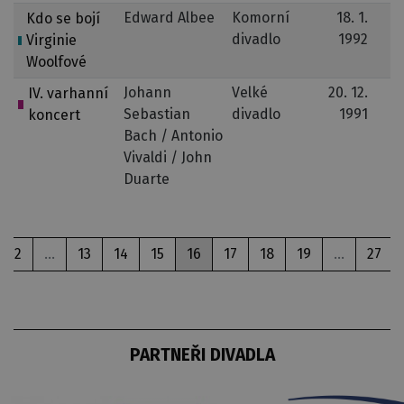
Edward Albee
Komorní
18. 1.
Kdo se bojí
divadlo
1992
Virginie
Woolfové
Johann
Velké
20. 12.
IV. varhanní
Sebastian
divadlo
1991
koncert
Bach / Antonio
Vivaldi / John
Duarte
2
...
13
14
15
16
17
18
19
...
27
PARTNEŘI DIVADLA