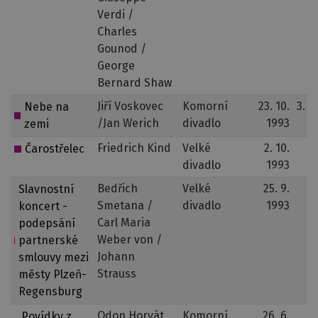
Verdi /
Charles
Gounod /
George
Bernard Shaw
Jiří Voskovec
Komorní
23. 10.
3. 3
Nebe na
/Jan Werich
divadlo
1993
zemi
Friedrich Kind
Velké
2. 10.
Čarostřelec
divadlo
1993
Bedřich
Velké
25. 9.
Slavnostní
Smetana /
divadlo
1993
koncert -
Carl Maria
podepsání
Weber von /
partnerské
Johann
smlouvy mezi
Strauss
městy Plzeň-
Regensburg
Odon Horvát
Komorní
26. 6.
Povídky z