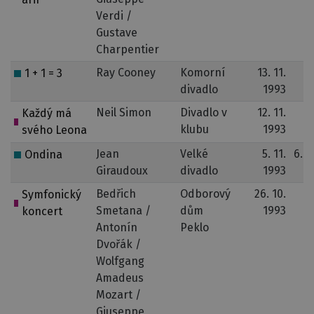
Verdi /
Gustave
Charpentier
Ray Cooney
Komorní
13. 11.
1 + 1 = 3
divadlo
1993
Neil Simon
Divadlo v
12. 11.
Každý má
klubu
1993
svého Leona
Jean
Velké
5. 11.
6. 1
Ondina
Giraudoux
divadlo
1993
Bedřich
Odborový
26. 10.
Symfonický
Smetana /
dům
1993
koncert
Antonín
Peklo
Dvořák /
Wolfgang
Amadeus
Mozart /
Giuseppe