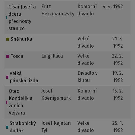
Fritz
Komorní
4. 4. 1992
2
Císař Josef a
Herzmanovsky
divadlo
dcera
přednosty
stanice
Velké
21. 3.
Sněhurka
divadlo
1992
Luigi Illica
Velké
22. 2.
Tosca
divadlo
1992
Divadlo v
19. 2.
Velká
klubu
1992
pánská jízda
Josef
Komorní
15. 2.
Otec
Koenigsmark
divadlo
1992
Kondelík a
ženich
Vejvara
Josef Kajetán
Velké
25. 1.
Strakonický
Tyl
divadlo
1992
dudák