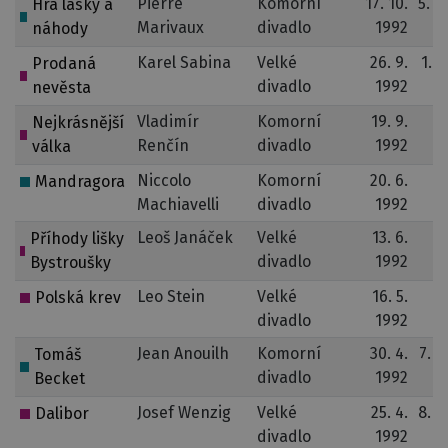
Pierre
Komorní
17. 10.
5. 3
Hra lásky a
Marivaux
divadlo
1992
náhody
Karel Sabina
Velké
26. 9.
1. 1
Prodaná
divadlo
1992
nevěsta
Vladimír
Komorní
19. 9.
Nejkrásnější
Renčín
divadlo
1992
válka
Niccolo
Komorní
20. 6.
1
Mandragora
Machiavelli
divadlo
1992
Leoš Janáček
Velké
13. 6.
Příhody lišky
divadlo
1992
Bystroušky
Leo Stein
Velké
16. 5.
Polská krev
divadlo
1992
Jean Anouilh
Komorní
30. 4.
7. 3
Tomáš
divadlo
1992
Becket
Josef Wenzig
Velké
25. 4.
8. 5
Dalibor
divadlo
1992