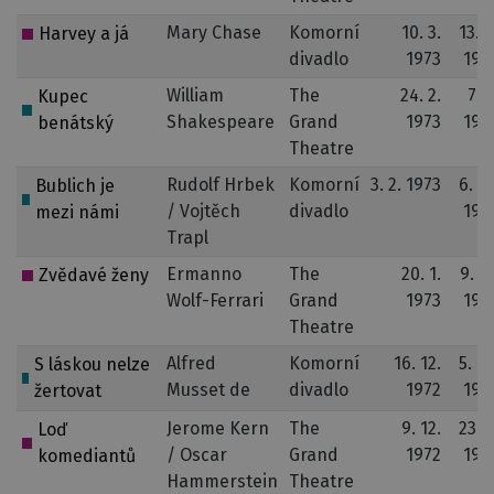
Mary Chase
Komorní
10. 3.
13. 6
Harvey a já
divadlo
1973
197
William
The
24. 2.
7. 7
Kupec
Shakespeare
Grand
1973
197
benátský
Theatre
Rudolf Hrbek
Komorní
3. 2. 1973
6. 12
Bublich je
/ Vojtěch
divadlo
197
mezi námi
Trapl
Ermanno
The
20. 1.
9. 11
Zvědavé ženy
Wolf-Ferrari
Grand
1973
197
Theatre
Alfred
Komorní
16. 12.
5. 10
S láskou nelze
Musset de
divadlo
1972
197
žertovat
Jerome Kern
The
9. 12.
23. 2
Loď
/ Oscar
Grand
1972
197
komediantů
Hammerstein
Theatre