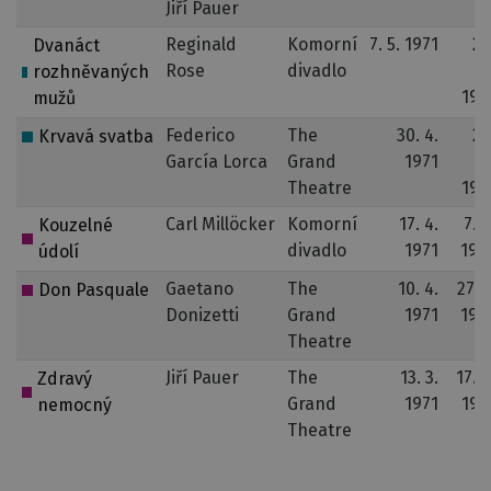
Jiří Pauer
Reginald
Komorní
7. 5. 1971
28
Dvanáct
Rose
divadlo
12
rozhněvaných
197
mužů
Federico
The
30. 4.
20
Krvavá svatba
García Lorca
Grand
1971
10
Theatre
197
Carl Millöcker
Komorní
17. 4.
7. 6
Kouzelné
divadlo
1971
197
údolí
Gaetano
The
10. 4.
27. 1
Don Pasquale
Donizetti
Grand
1971
197
Theatre
Jiří Pauer
The
13. 3.
17. 6
Zdravý
Grand
1971
197
nemocný
Theatre