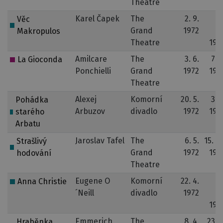
Theatre
Karel Čapek
The
2. 9.
14
Věc
Grand
1972
12
Makropulos
Theatre
197
Amilcare
The
3. 6.
7. 2
La Gioconda
Ponchielli
Grand
1972
197
Theatre
Alexej
Komorní
20. 5.
3. 2
Pohádka
Arbuzov
divadlo
1972
197
starého
Arbatu
Jaroslav Tafel
The
6. 5.
15. 12
Strašlivý
Grand
1972
197
hodování
Theatre
Eugene O
Komorní
22. 4.
10
Anna Christie
´Neill
divadlo
1972
12
197
Emmerich
The
8. 4.
23. 3
Hraběnka