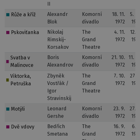
II
Alexandr
Komorní
18. 11.
5. 10
Růže a kříž
Blok
divadlo
1972
197
Nikolaj
The
4. 11.
12. 4
Pskoviťanka
Rimskij-
Grand
1972
197
Korsakov
Theatre
Boris
Komorní
21. 10.
11. 12
Svatba v
Alexandrov
divadlo
1972
197
Malinovce
Zbyněk
The
7. 10.
27. 3
Viktorka,
Vostřák /
Grand
1972
197
Petruška
Igor
Theatre
Stravinskij
Leonard
Komorní
23. 9.
27. 9
Motýli
Gershe
divadlo
1972
197
Bedřich
The
16. 9.
6. 4
Dvě vdovy
Smetana
Grand
1972
197