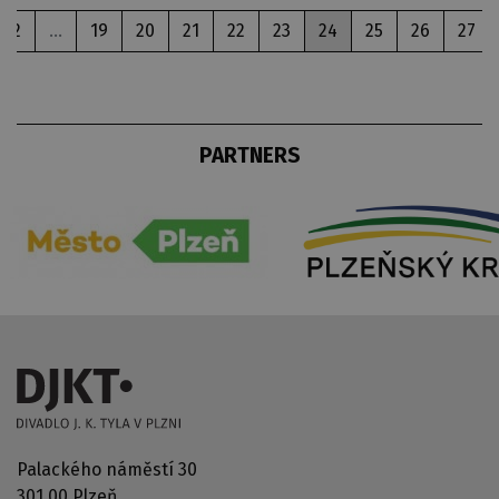
2
...
19
20
21
22
23
24
25
26
27
PARTNERS
Palackého náměstí 30
301 00 Plzeň