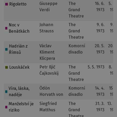
Giuseppe
The
16. 6.
5. 10
Rigoletto
Verdi
Grand
1973
197
Theatre
Johann
The
9. 6.
9. 6
Noc v
Strauss
Grand
1973
197
Benátkách
Theatre
Václav
Komorní
20. 5.
20. 4
Hadrián z
Kliment
divadlo
1973
197
Římsů
Klicpera
Petr Iljič
The
5. 5. 1973
8. 12
Louskáček
Čajkovskij
Grand
197
Theatre
Ödön
Komorní
14. 4.
15. 2
Víra, láska,
Horvath von
divadlo
1973
197
naděje
Siegfried
The
31. 3.
13. 12
Manželství je
Matthus
Grand
1973
197
riziko
Theatre