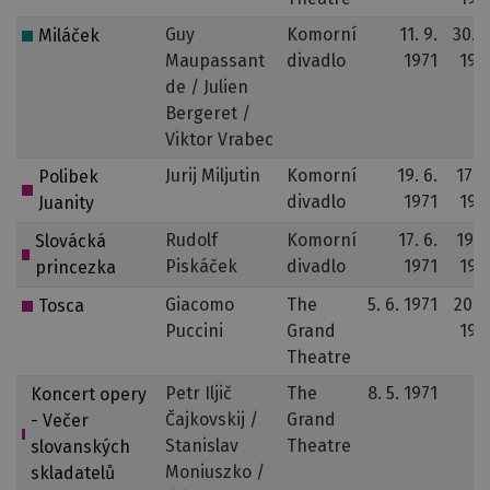
Guy
Komorní
11. 9.
30. 4
Miláček
Maupassant
divadlo
1971
197
de / Julien
Bergeret /
Viktor Vrabec
Jurij Miljutin
Komorní
19. 6.
17. 3
Polibek
divadlo
1971
197
Juanity
Rudolf
Komorní
17. 6.
19. 1
Slovácká
Piskáček
divadlo
1971
197
princezka
Giacomo
The
5. 6. 1971
20. 3
Tosca
Puccini
Grand
197
Theatre
Petr Iljič
The
8. 5. 1971
Koncert opery
Čajkovskij /
Grand
- Večer
Stanislav
Theatre
slovanských
Moniuszko /
skladatelů