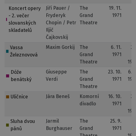
Jiří Pauer /
The
19. 11.
Koncert opery
Fryderyk
Grand
1971
- 2. večer
Chopin / Petr
Theatre
slovanských
Iljič
skladatelů
Čajkovskij
Maxim Gorkij
The
6. 11.
28
Vassa
Grand
1971
12
Železnovová
Theatre
197
Giuseppe
The
23. 10.
6. 9
Dóže
Verdi
Grand
1971
197
benátský
Theatre
Jára Beneš
Komorní
16. 10.
26
Uličnice
divadlo
1971
12
197
Jarmil
The
25. 9.
14
Sluha dvou
Burghauser
Grand
1971
10
pánů
Theatre
197