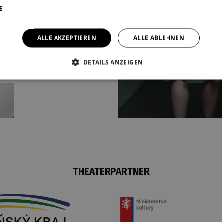
bernde, etwas ältere
E
 vor, denen eine
gnisstrafe droht. Es
ALLE AKZEPTIEREN
ALLE ABLEHNEN
 wie ein Witz, doch den
 erscheint es weniger
DETAILS ANZEIGEN
.
mehr
THEATERPARTNER