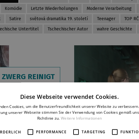
Komödie
Letzte Wiederholungen
Moderne Verarbeitung
k
Satire
světová dramatika 19. století
Teenager
TOP R
echische Untertitel
Tschechischer Autor
wahre Geschichte
 ZWERG REINIGT
 KITTEL
a Augustin
Diese Webseite verwendet Cookies.
ynamische Groteske,
nden Cookies, um die Benutzerfreundlichkeit unserer Website zu verbessern.
zung unserer Webseite stimmen Sie der Verwendung von Cookies gemäß uns
e die Autorin der
Richtlinie zu.
Weitere Informationen
orlage selbst
ndervoller Weise
ORDERLICH
PERFORMANCE
TARGETING
FUNKTIO
i-sierte, stellt uns vier