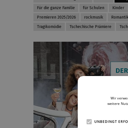
Für die ganze Familie
für Schulen
Kinder
Premieren 2025/2026
rockmusik
Romanti
Tragikomödie
Tschechische Prämiere
Tsch
DER
DEN
Anit
Die d
Wir verwe
weitere Nut
welch
Buchv
in wu
UNBEDINGT ERF
dramat