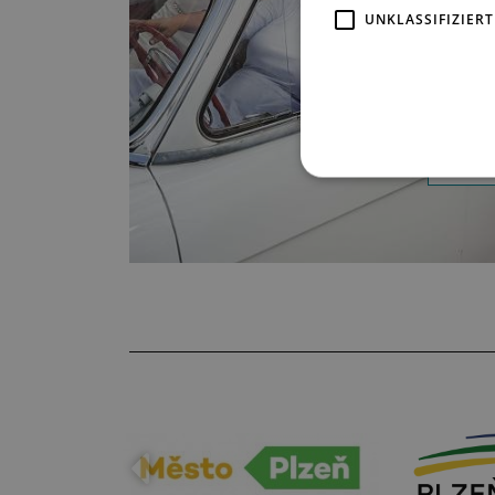
bezau
UNKLASSIFIZIERT
Damen
Gefän
klingt
Damen
lustig