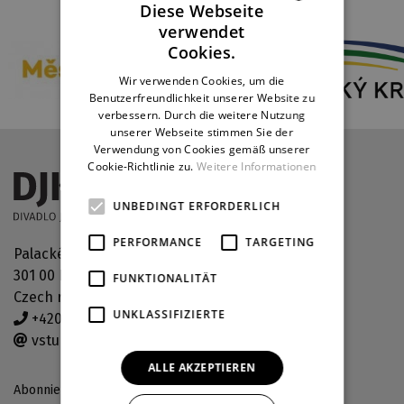
Diese Webseite
verwendet
CZECH
Cookies.
ENGLISH
Wir verwenden Cookies, um die
Benutzerfreundlichkeit unserer Website zu
GERMAN
verbessern. Durch die weitere Nutzung
unserer Webseite stimmen Sie der
Verwendung von Cookies gemäß unserer
Cookie-Richtlinie zu.
Weitere Informationen
UNBEDINGT ERFORDERLICH
PERFORMANCE
TARGETING
Palackého náměstí 30
301 00 Plzeň
FUNKTIONALITÄT
Czech republic
UNKLASSIFIZIERTE
+420 378 038 190
vstupenky@djkt.eu
ALLE AKZEPTIEREN
Abonniere unseren Newsletter