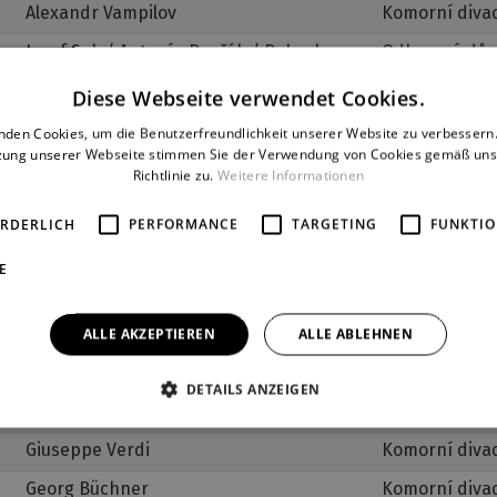
Alexandr Vampilov
Komorní diva
Josef Suk / Antonín Dvořák / Bohuslav
Odborový dům
Martinů
Diese Webseite verwendet Cookies.
Jaromír Vomáčka / Naďa Jedličková
Divadlo Alfa
nden Cookies, um die Benutzerfreundlichkeit unserer Website zu verbessern.
Jacques Audiberti
Komorní diva
zung unserer Webseite stimmen Sie der Verwendung von Cookies gemäß uns
Richtlinie zu.
Weitere Informationen
Benjamin Britten
Komorní diva
ORDERLICH
PERFORMANCE
TARGETING
FUNKTIO
Alexandre Lecocq
Komorní diva
E
Léo Delibes
Komorní diva
Divadlo Alfa
ALLE AKZEPTIEREN
ALLE ABLEHNEN
Alexandr Nikolajevič Ostrovskij
Komorní diva
Henry Krtschil / Ursula Damm
Divadlo Alfa
DETAILS ANZEIGEN
Wendlerová
Giuseppe Verdi
Komorní diva
Georg Büchner
Komorní diva