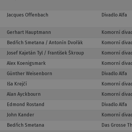
Jacques Offenbach
Divadlo Alfa
Gerhart Hauptmann
Komorní diva
Bedřich Smetana / Antonín Dvořák
Komorní diva
Josef Kajetán Tyl / František Škroup
Komorní diva
Alex Koenigsmark
Komorní diva
Günther Weisenborn
Divadlo Alfa
Iša Krejčí
Komorní diva
Alan Ayckbourn
Komorní diva
Edmond Rostand
Divadlo Alfa
John Kander
Komorní diva
Bedřich Smetana
Das Grosse T