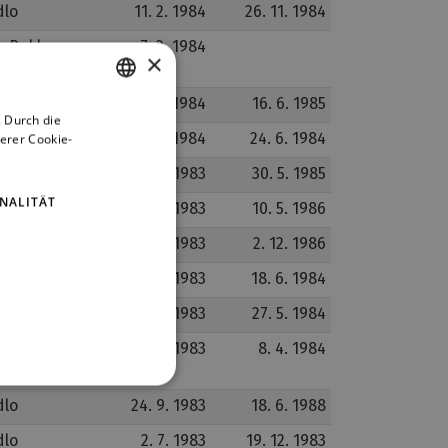
dlo
11. 2. 1984
26. 11. 1984
 Peklo
7. 2. 1984
×
28. 1. 1984
16. 6. 1985
 Durch die
CZECH
dlo
21. 1. 1984
24. 6. 1984
erer Cookie-
ENGLISH
dlo
17. 12. 1983
30. 5. 1985
GERMAN
NALITÄT
dlo
3. 12. 1983
10. 5. 1986
dlo
26. 11. 1983
2. 12. 1986
19. 11. 1983
18. 6. 1984
dlo
15. 10. 1983
27. 5. 1984
25. 9. 1983
8. 4. 1984
dlo
24. 9. 1983
18. 6. 1988
dlo
2. 7. 1983
19. 12. 1983