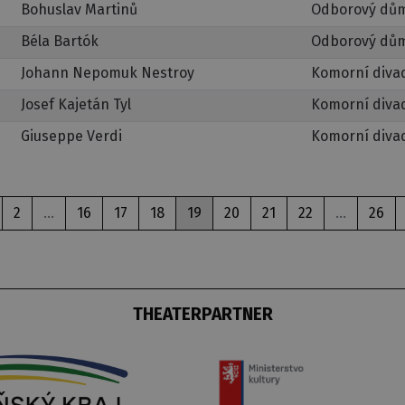
Bohuslav Martinů
Odborový dům
Béla Bartók
Odborový dům
Johann Nepomuk Nestroy
Komorní diva
Josef Kajetán Tyl
Komorní diva
Giuseppe Verdi
Komorní diva
2
...
16
17
18
19
20
21
22
...
26
THEATERPARTNER