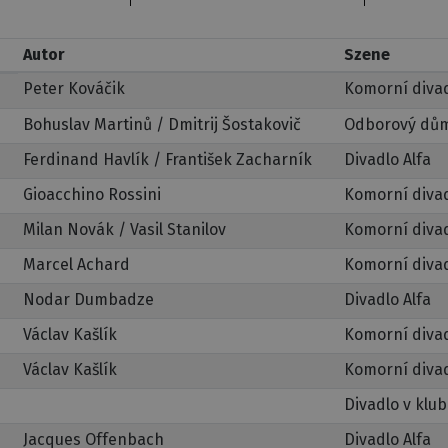
Autor
Szene
Peter Kováčik
Komorní diva
Bohuslav Martinů / Dmitrij Šostakovič
Odborový dům
Ferdinand Havlík / František Zacharník
Divadlo Alfa
Gioacchino Rossini
Komorní diva
Milan Novák / Vasil Stanilov
Komorní diva
Marcel Achard
Komorní diva
Nodar Dumbadze
Divadlo Alfa
Václav Kašlík
Komorní diva
Václav Kašlík
Komorní diva
Divadlo v klu
Jacques Offenbach
Divadlo Alfa