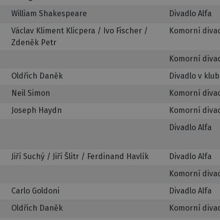
William Shakespeare
Divadlo Alfa
Václav Kliment Klicpera / Ivo Fischer /
Komorní diva
Zdeněk Petr
Komorní diva
Oldřich Daněk
Divadlo v klu
Neil Simon
Komorní diva
Joseph Haydn
Komorní diva
Divadlo Alfa
Jiří Suchý / Jiří Šlitr / Ferdinand Havlík
Divadlo Alfa
Komorní diva
Carlo Goldoni
Divadlo Alfa
Oldřich Daněk
Komorní diva