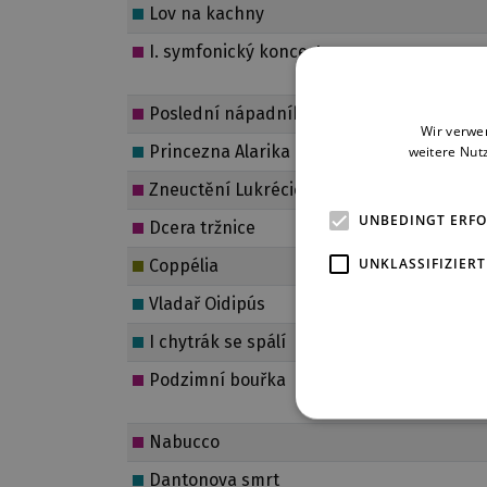
Lov na kachny
I. symfonický koncert
Poslední nápadník madame Hussonové
Wir verwe
Princezna Alarika
weitere Nut
Zneuctění Lukrécie
UNBEDINGT ERF
Dcera tržnice
UNKLASSIFIZIERT
Coppélia
Vladař Oidipús
I chytrák se spálí
Podzimní bouřka
Nabucco
Dantonova smrt