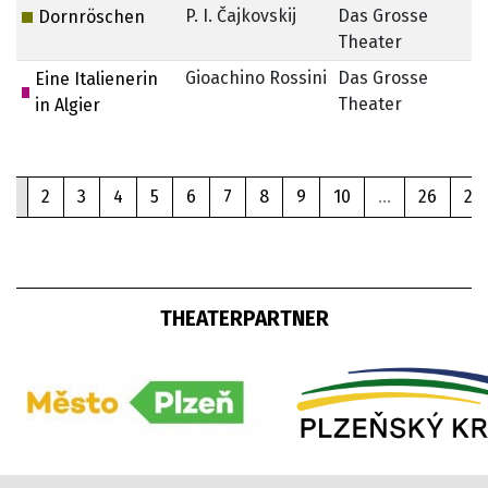
P. I. Čajkovskij
Das Grosse
Dornröschen
Theater
Gioachino Rossini
Das Grosse
5
Eine Italienerin
Theater
in Algier
1
2
3
4
5
6
7
8
9
10
...
26
27
THEATERPARTNER