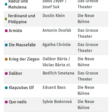
Julius Zeyer /
Das Grosse
Radúz und
Josef Suk
Theater
Mahulena
Dustin Klein
Die Neue
Ferdinand und
Bühne
Philippine
Antonín Dvořák
Das Grosse
Armida
Theater
Agatha Christie
Das Grosse
Die Mausefalle
Theater
Dalibor Bárta /
Die Neue
Krieg der Ziegen
Václav Bárta st.
Bühne
Bedřich Smetana
Das Grosse
Dalibor
Theater
Eduard Bass
Die Neue
Klapzubas Elf
Bühne
Sylvie Bodorová
Die Neue
Quo vadis
Bühne