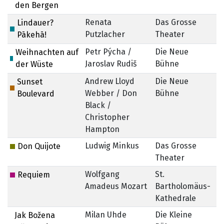
den Bergen
Renata
Das Grosse
Lindauer?
Putzlacher
Theater
Pākehā!
Petr Pýcha /
Die Neue
Weihnachten auf
Jaroslav Rudiš
Bühne
der Wüste
Andrew Lloyd
Die Neue
Sunset
Webber / Don
Bühne
Boulevard
Black /
Christopher
Hampton
Ludwig Minkus
Das Grosse
Don Quijote
Theater
Wolfgang
St.
Requiem
Amadeus Mozart
Bartholomäus-
Kathedrale
Milan Uhde
Die Kleine
Jak Božena