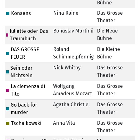
Bühne
Nina Raine
Das Grosse
Konsens
Theater
Bohuslav Martinů
Die Neue
8.
Juliette oder Das
Bühne
Traumbuch
Roland
Die Kleine
DAS GROSSE
Schimmelpfennig
Bühne
FEUER
Nick Whitby
Das Grosse
Sein oder
Theater
Nichtsein
Wolfgang
Das Grosse
La clemenza di
Amadeus Mozart
Theater
Tito
Agatha Christie
Das Grosse
Go back for
Theater
murder
Anna Vita
Das Grosse
Tschaikowski
Theater