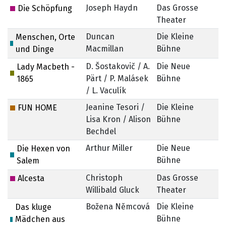
Joseph Haydn
Das Grosse
Die Schöpfung
Theater
Duncan
Die Kleine
Menschen, Orte
Macmillan
Bühne
und Dinge
D. Šostakovič / A.
Die Neue
Lady Macbeth -
Pärt / P. Malásek
Bühne
1865
/ L. Vaculík
Jeanine Tesori /
Die Kleine
FUN HOME
Lisa Kron / Alison
Bühne
Bechdel
Arthur Miller
Die Neue
5
Die Hexen von
Bühne
Salem
Christoph
Das Grosse
Alcesta
Willibald Gluck
Theater
Božena Němcová
Die Kleine
Das kluge
Bühne
Mädchen aus