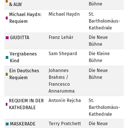
Bühne
& ALW
Michael Haydn
St.
Michael Haydn:
Bartholomäus-
Requiem
Kathedrale
Franz Lehár
Die Neue
7.
GIUDITTA
Bühne
Sam Shepard
Die Kleine
Vergrabenes
Bühne
Kind
Johannes
Die Neue
Ein Deutsches
Brahms /
Bühne
Requiem
Francesco
Annarumma
Antonín Rejcha
St.
REQUIEM IN DER
Bartholomäus-
KATHEDRALE
Kathedrale
Terry Pratchett
Die Neue
MASKERADE