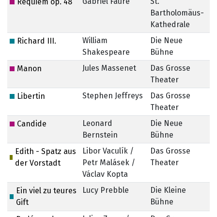
Gabriel Fauré
St.
Requiem op. 48
Bartholomäus-
Kathedrale
William
Die Neue
Richard III.
Shakespeare
Bühne
Jules Massenet
Das Grosse
Manon
Theater
Stephen Jeffreys
Das Grosse
Libertin
Theater
Leonard
Die Neue
Candide
Bernstein
Bühne
Libor Vaculík /
Das Grosse
6.
Edith - Spatz aus
Petr Malásek /
Theater
der Vorstadt
Václav Kopta
Lucy Prebble
Die Kleine
Ein viel zu teures
Bühne
Gift